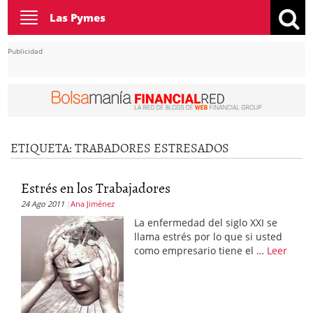
Toggle
Las Pymes
navigation
Publicidad
ETIQUETA:
TRABADORES ESTRESADOS
Estrés en los Trabajadores
24 Ago 2011
Ana Jiménez
La enfermedad del siglo XXI se
llama estrés por lo que si usted
como empresario tiene el …
Leer