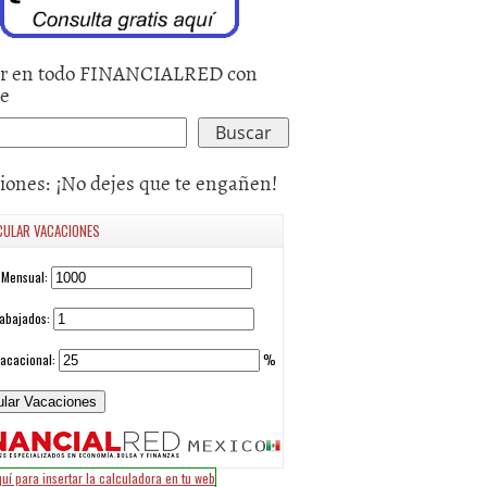
ancos
Modulos de PyME
Pyme Banc
r en todo FINANCIALRED con
Bancomer
le
11
|
Ana Jiménez
31 julio, 2011
|
Alejandra
25 julio, 2011
González
González
iones: ¡No dejes que te engañen!