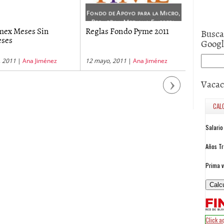
ex Meses Sin
Reglas Fondo Pyme 2011
Pymes B
Busca
eses
Goog
o, 2011
|
Ana Jiménez
12 mayo, 2011
|
Ana Jiménez
27 julio, 20
Vacac
Next