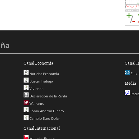
aña
Canal Economía
Canal I
Finan
Noticias Economía
Buscar Trabajo
Media
Vivienda
Radio
Declaración de la Renta
Warrants
Cómo Ahorrar Dinero
Cambio Euro Dolar
Canal Internacional
Materias Primas