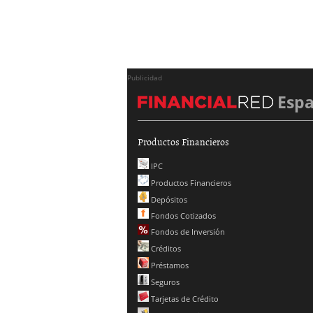
Publicidad
Esp
Productos Financieros
IPC
Productos Financieros
Depósitos
Fondos Cotizados
Fondos de Inversión
Créditos
Préstamos
Seguros
Tarjetas de Crédito