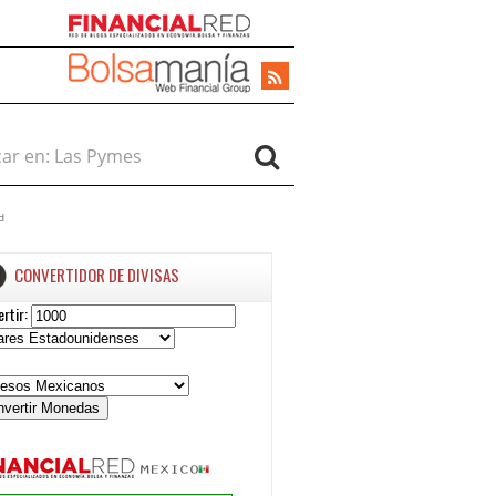
r en:
d