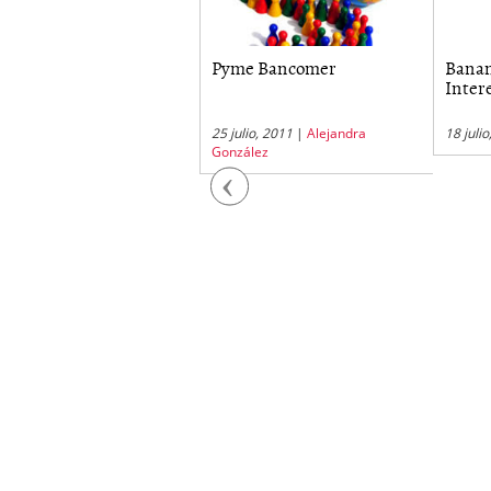
dulos de PyME
Pyme Bancomer
Banam
ncomer
Inter
julio, 2011
|
Alejandra
25 julio, 2011
|
Alejandra
18 juli
zález
González
Previous