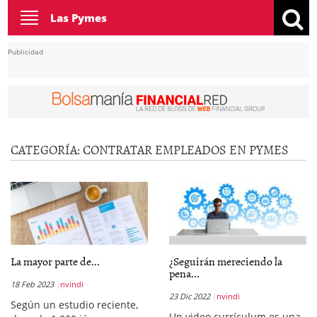
Toggle
Las Pymes
navigation
Publicidad
CATEGORÍA:
CONTRATAR EMPLEADOS EN PYMES
La mayor parte de...
¿Seguirán mereciendo la
pena...
18 Feb 2023
nvindi
23 Dic 2022
nvindi
Según un estudio reciente,
Un video currículum es una