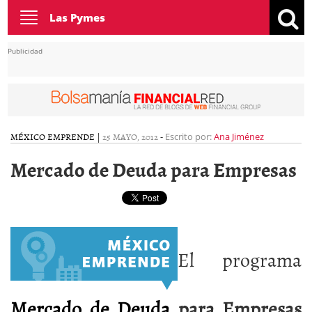
Toggle
Las Pymes
navigation
Publicidad
MÉXICO EMPRENDE
|
25 MAYO, 2012
-
Escrito por:
Ana Jiménez
Mercado de Deuda para Empresas
El programa
Mercado de Deuda
para Empresas