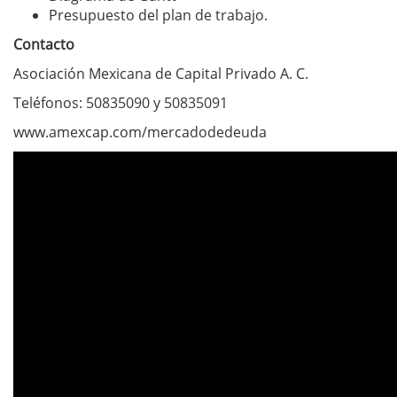
Presupuesto del plan de trabajo.
Contacto
Asociación Mexicana de Capital Privado A. C.
Teléfonos: 50835090 y 50835091
www.amexcap.com/mercadodedeuda