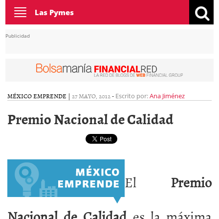
Toggle
Las Pymes
navigation
Publicidad
MÉXICO EMPRENDE
|
27 MAYO, 2012
-
Escrito por:
Ana Jiménez
Premio Nacional de Calidad
El
Premio
Nacional de Calidad
es la máxima