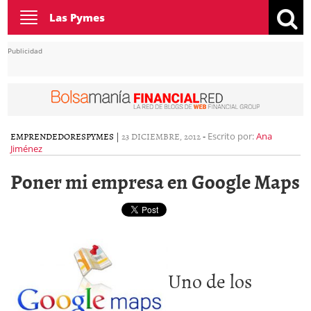
Toggle
Las Pymes
navigation
Publicidad
EMPRENDEDORES
PYMES
|
23 DICIEMBRE, 2012
-
Escrito por:
Ana
Jiménez
Poner mi empresa en Google Maps
Uno de los