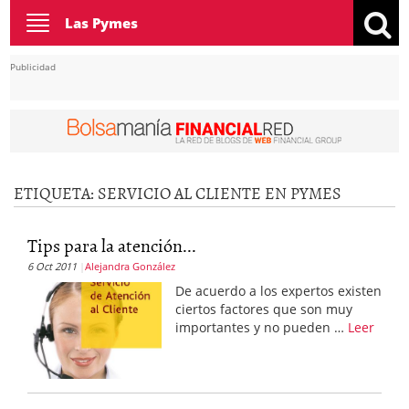
Toggle
Las Pymes
navigation
Publicidad
ETIQUETA:
SERVICIO AL CLIENTE EN PYMES
Tips para la atención...
6 Oct 2011
Alejandra González
De acuerdo a los expertos existen
ciertos factores que son muy
importantes y no pueden …
Leer