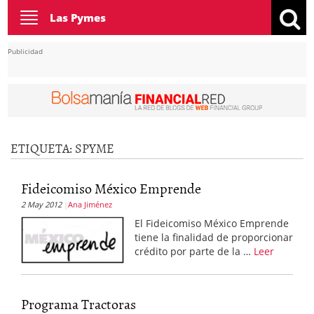
Toggle
Las Pymes
navigation
Publicidad
ETIQUETA:
SPYME
Fideicomiso México Emprende
2 May 2012
Ana Jiménez
El Fideicomiso México Emprende
tiene la finalidad de proporcionar
crédito por parte de la …
Leer
Programa Tractoras