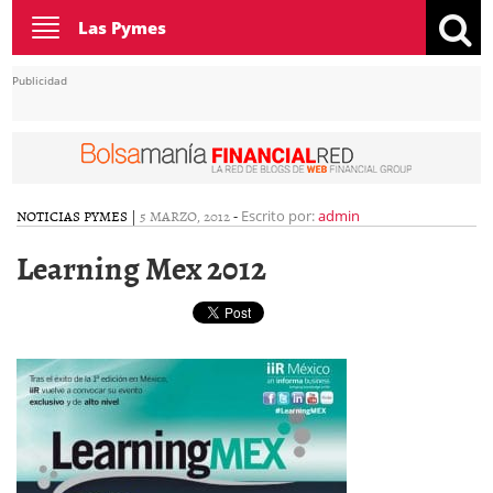
Toggle
Las Pymes
navigation
Publicidad
NOTICIAS PYMES
|
5 MARZO, 2012
-
Escrito por:
admin
Learning Mex 2012