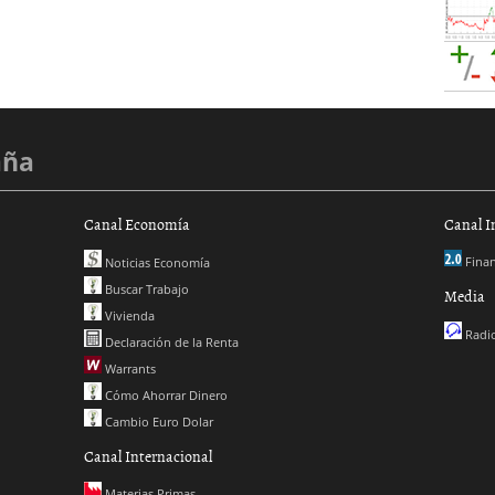
aña
Canal Economía
Canal I
Finan
Noticias Economía
Buscar Trabajo
Media
Vivienda
Radio
Declaración de la Renta
Warrants
Cómo Ahorrar Dinero
Cambio Euro Dolar
Canal Internacional
Materias Primas