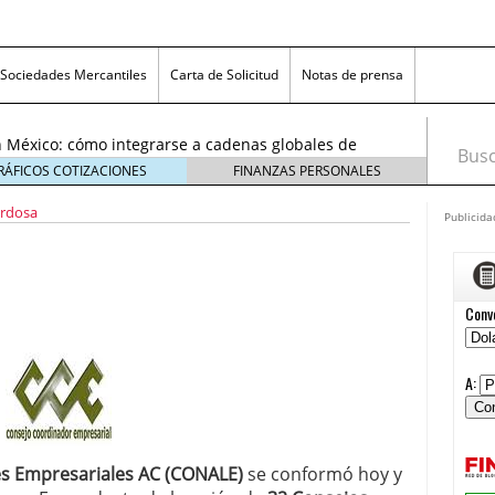
exicanas rumbo al Mundial 2026: cómo prepararse
consumidores
6 enero, 2026
Sociedades Mercantiles
Carta de Solicitud
Notas de prensa
egmentos están creciendo y cómo aprovechar la
6
 México: cómo integrarse a cadenas globales de
Busca
26
RÁFICOS COTIZACIONES
FINANZAS PERSONALES
 económico 2026 en las pequeñas y medianas
ardosa
 enero, 2026
Publicida
n crisis: despidos y pérdidas en miles de PYMEs
26
icanas rumbo al Mundial 2026: cómo prepararse
nsumidores
6 enero, 2026
egmentos están creciendo y cómo aprovechar la
6
es Empresariales AC (CONALE)
se conformó hoy y