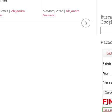
omer
para Py
o, 2011
|
Alejandra
5 marzo, 2012
|
Alejandra
15 mayo, 2
ez
González
Busca
Goog
Next
Vacac