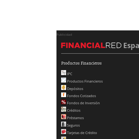
Publicidad
Esp
Productos Financieros
IPC
Productos Financieros
Depósitos
Fondos Cotizados
Fondos de Inversión
Créditos
Préstamos
Seguros
Tarjetas de Crédito