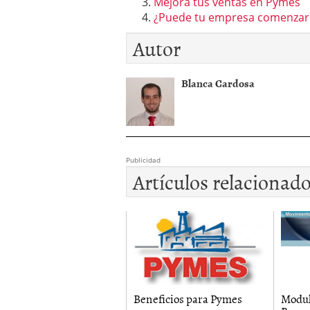
Mejora tus ventas en Pymes
¿Puede tu empresa comenzar a
Autor
Blanca Cardosa
Publicidad
Artículos relacionad
me Bancomer
Beneficios para Pymes
Modul