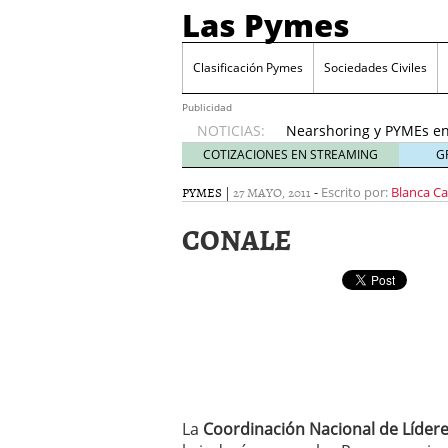
Las Pymes
Retos de las PYMES M
para la demanda de 
Clasificación Pymes
Sociedades Civiles
Turismo y PYMEs: qué s
demanda
26 enero, 202
Publicidad
NOTICIAS:
Nearshoring y PYMEs en
suministro
21 enero, 20
COTIZACIONES EN STREAMING
G
El impacto del entorno
PYMES
|
27 MAYO, 2011
-
empresas mexicanas
Escrito por:
Blanca C
18
Proveedores de Pemex e
CONALE
mexicanas
12 enero, 20
Retos de las PYMES Mex
para la demanda de co
Turismo y PYMEs: qué s
demanda
26 enero, 202
La
Coordinación Nacional de Líder