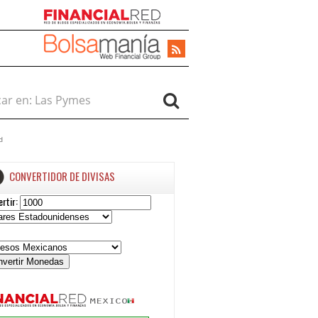
r en:
d