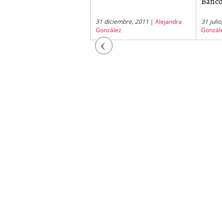
Banc
julio, 2011
|
Alejandra
31 diciembre, 2011
|
Alejandra
31 juli
zález
González
Gonzál
Previous