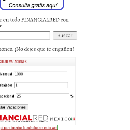
mes
013
|
Ana Jiménez
24 marzo, 2022
|
nvindi
25 julio, 2011
González
r en todo FINANCIALRED con
le
iones: ¡No dejes que te engañen!