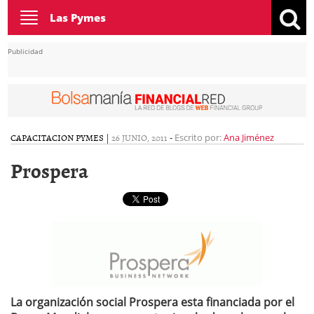
Toggle
Las Pymes
navigation
Publicidad
CAPACITACION PYMES
|
26 JUNIO, 2011
-
Escrito por:
Ana Jiménez
Prospera
La organización social Prospera esta financiada por el