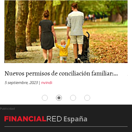
Nuevos permisos de conciliación familiar:...
A
5 septiembre, 2023
|
nvindi
10
Publicidad
España